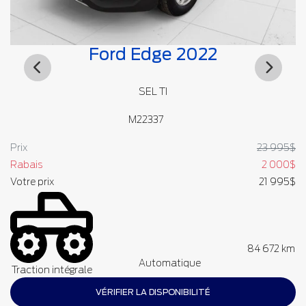
Ford Edge 2022
SEL TI
M22337
4
$
Prix
23 995
$
Pr
9
$
Rabais
2 000
$
R
5
$
Votre prix
21 995
$
Vo
ce
84 672 km
T
Automatique
Traction intégrale
VÉRIFIER LA DISPONIBILITÉ