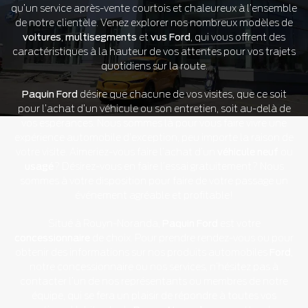
qu’un service après-vente courtois et chaleureux à l’ensemble
de notre clientèle. Venez explorer nos nombreux modèles de
voitures
,
multisegments
et
vus Ford
, qui vous offrent des
caractéristiques à la hauteur de vos attentes pour vos trajets
quotidiens sur la route.
Paquin Ford
désire que chacune de vos visites, que ce soit
pour l’achat d’un véhicule ou son entretien, soit au-delà de
vos espérances. Nous sommes là pour vous faire vivre une
expérience automobile d’exception, peu importe la raison de
votre visite. Aimeriez-vous faire l’achat d’un
véhicule neuf
ou
usagé
? Désirez-vous en faire l’essai gratuitement? Nous
sommes à votre disposition pour faire de votre passage un
événement agréable et profitable!
Situé à Rouyn-Noranda,
Paquin Ford
est votre
concessionnaire
de choix. Pour prendre rendez-vous ou pour
obtenir des informations sur nos produits automobiles
Ford
,
notre concessionnaire ou nos services, n’hésitez pas à
contacter l’un de nos représentants ou membres de notre
équipe, qui se fera un plaisir de répondre à toutes vos