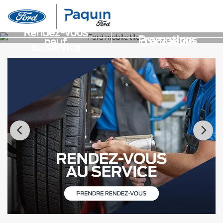
Inventaire
Inventaire
Rendez-vous
Promotions
neuf
d'occasion
au service