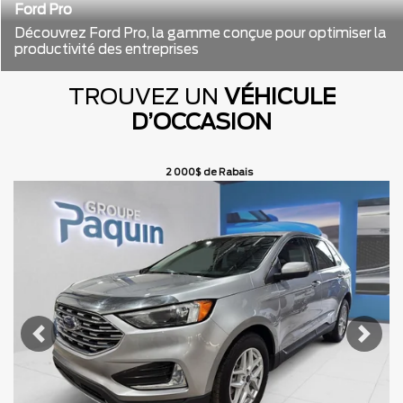
Ford Pro
Découvrez Ford Pro, la gamme conçue pour optimiser la
productivité des entreprises
TROUVEZ UN
VÉHICULE
D’OCCASION
2 000
$
de Rabais
Afficher 12 images en plus
VOIR PLUS
uivant
Précédent
Suiv