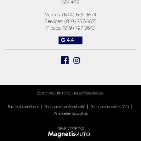
J9X 4K9
Ventes:
(844) 616-3673
Services:
(819) 797-3673
Pièces:
(819) 797-3673
4.4
2026 © PAQUIN FORD
| Tous droits réservés.
|
|
|
Termes & conditions
Politique et confidentialité
Politique de cookies (CA)
Paramétrer les cookies
DÉVELOPPÉ PAR