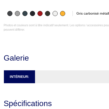
Gris carbonisé métall
Photos et couleurs sont à titre indicatif seulement. Les options / accessoires p
peuvent différer.
Galerie
INTÉRIEUR:
Spécifications