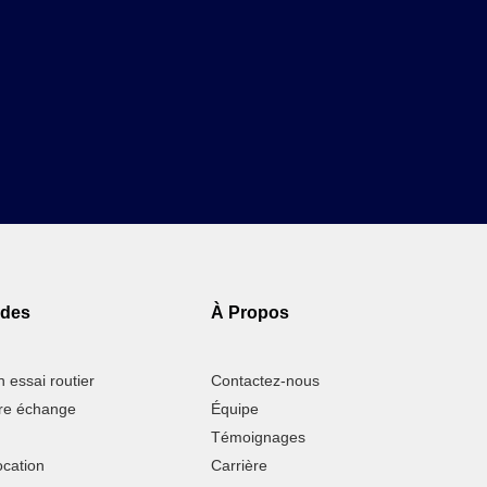
ides
À Propos
 essai routier
Contactez-nous
tre échange
Équipe
Témoignages
ocation
Carrière