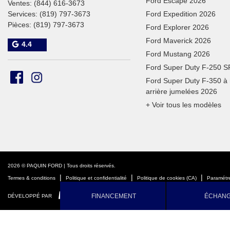
Ford Escape 2026
Ventes:
(844) 616-3673
Services:
(819) 797-3673
Ford Expedition 2026
Pièces:
(819) 797-3673
Ford Explorer 2026
Ford Maverick 2026
4.4
Ford Mustang 2026
Ford Super Duty F-250 
Ford Super Duty F-350 à
arrière jumelées 2026
+ Voir tous les modèles
2026 © PAQUIN FORD
| Tous droits réservés.
|
|
|
Termes & conditions
Politique et confidentialité
Politique de cookies (CA)
Paramétre
FINANCEMENT
ÉCHAN
DÉVELOPPÉ PAR