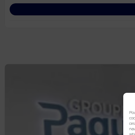
Pou
coo
ces
nav
ret