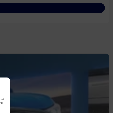
t à
 de