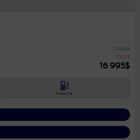
17 995
$
1 000
$
16 995
$
Essence