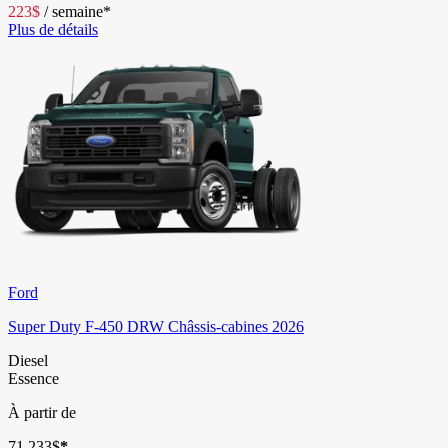
223
$
/
semaine*
Plus de détails
Ford
Super Duty F-450 DRW Châssis-cabines 2026
Diesel
Essence
À partir de
71 233
$
*