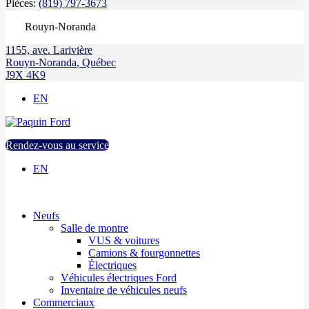
Pièces:
(819) 797-3673
Rouyn-Noranda
1155, ave. Larivière
Rouyn-Noranda
,
Québec
J9X 4K9
EN
Rendez-vous au service
EN
Neufs
Salle de montre
VUS & voitures
Camions & fourgonnettes
Électriques
Véhicules électriques Ford
Inventaire de véhicules neufs
Commerciaux