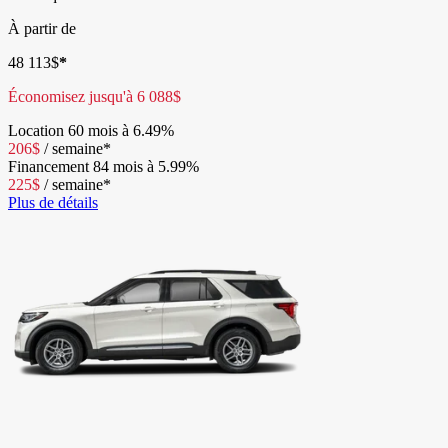
À partir de
48 113
$
*
Économisez jusqu'à
6 088
$
Location
60 mois à 6.49%
206
$
/
semaine*
Financement
84 mois à 5.99%
225
$
/
semaine*
Plus de détails