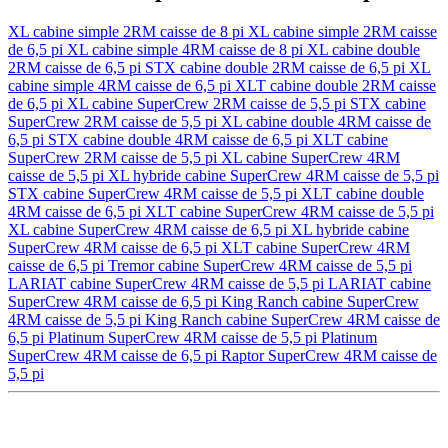
XL cabine simple 2RM caisse de 8 pi
XL cabine simple 2RM caisse
de 6,5 pi
XL cabine simple 4RM caisse de 8 pi
XL cabine double
2RM caisse de 6,5 pi
STX cabine double 2RM caisse de 6,5 pi
XL
cabine simple 4RM caisse de 6,5 pi
XLT cabine double 2RM caisse
de 6,5 pi
XL cabine SuperCrew 2RM caisse de 5,5 pi
STX cabine
SuperCrew 2RM caisse de 5,5 pi
XL cabine double 4RM caisse de
6,5 pi
STX cabine double 4RM caisse de 6,5 pi
XLT cabine
SuperCrew 2RM caisse de 5,5 pi
XL cabine SuperCrew 4RM
caisse de 5,5 pi
XL hybride cabine SuperCrew 4RM caisse de 5,5 pi
STX cabine SuperCrew 4RM caisse de 5,5 pi
XLT cabine double
4RM caisse de 6,5 pi
XLT cabine SuperCrew 4RM caisse de 5,5 pi
XL cabine SuperCrew 4RM caisse de 6,5 pi
XL hybride cabine
SuperCrew 4RM caisse de 6,5 pi
XLT cabine SuperCrew 4RM
caisse de 6,5 pi
Tremor cabine SuperCrew 4RM caisse de 5,5 pi
LARIAT cabine SuperCrew 4RM caisse de 5,5 pi
LARIAT cabine
SuperCrew 4RM caisse de 6,5 pi
King Ranch cabine SuperCrew
4RM caisse de 5,5 pi
King Ranch cabine SuperCrew 4RM caisse de
6,5 pi
Platinum SuperCrew 4RM caisse de 5,5 pi
Platinum
SuperCrew 4RM caisse de 6,5 pi
Raptor SuperCrew 4RM caisse de
5,5 pi