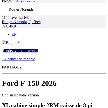
Pièces:
(819) 797-3673
Rouyn-Noranda
1155, ave. Larivière
Rouyn-Noranda
,
Québec
J9X 4K9
EN
Rendez-vous au service
Changer de
modèle
PARTAGEZ
Ford
F-150 2026
Choisissez votre version
XL cabine simple 2RM caisse de 8 pi