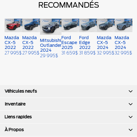
RECOMMANDÉS
Mazda
Mazda
Ford
Ford
Mazda
Mazda
Mitsubishi
CX-5
CX-5
Escape
Edge
CX-5
CX-5
Outlander
2022
2022
2025
2022
2024
2024
2024
27 995
$
27 995
$
31 659
$
31 859
$
32 995
$
32 995
$
29 995
$
Véhicules neufs
Inventaire
Liens rapides
À Propos