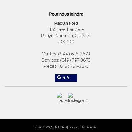
Pour nous joindre
Paquin Ford
1155, ave. Larivière
Rouyn-Noranda
,
Québec
J9X 4K9
Ventes:
(844) 616-3673
Services:
(819) 797-3673
Pièces:
(819) 797-3673
4.4
2026 © PAQUIN FORD
| Tous droits réservés.