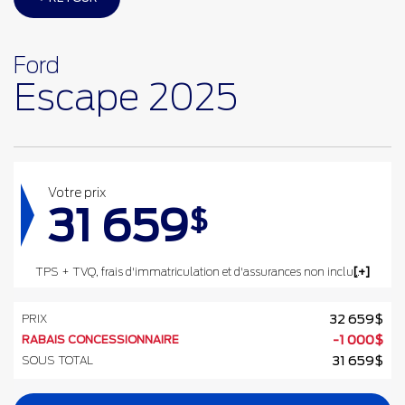
Ford
Escape 2025
Votre prix
31 659
$
TPS + TVQ, frais d'immatriculation et d'assurances non inclus.
PRIX
32 659
$
RABAIS CONCESSIONNAIRE
-
1 000
$
SOUS TOTAL
31 659
$