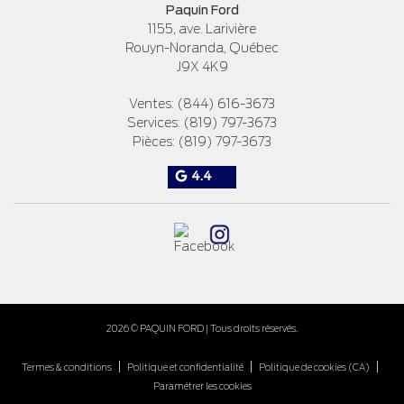
Paquin Ford
1155, ave. Larivière
Rouyn-Noranda
,
Québec
J9X 4K9
Ventes:
(844) 616-3673
Services:
(819) 797-3673
Pièces:
(819) 797-3673
4.4
2026 © PAQUIN FORD
| Tous droits réservés.
|
|
|
Termes & conditions
Politique et confidentialité
Politique de cookies (CA)
Paramétrer les cookies