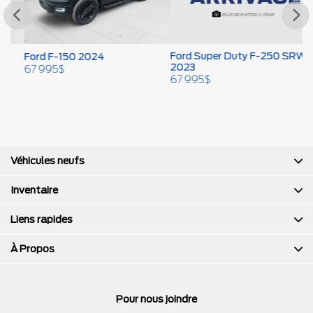
Ford Super Duty F-250 SRW
Ford F-150 2024
F
2023
67 995
$
6
67 995
$
Véhicules neufs
Inventaire
Liens rapides
À Propos
Pour nous joindre