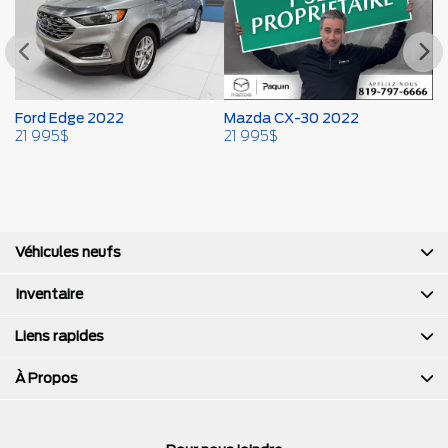
Ford Edge 2022
Mazda CX-30 2022
F
21 995
$
21 995
$
2
Véhicules neufs
Inventaire
Liens rapides
À Propos