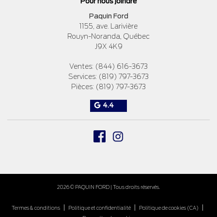
Pour nous joindre
Paquin Ford
1155, ave. Larivière
Rouyn-Noranda
,
Québec
J9X 4K9
Ventes:
(844) 616-3673
Services:
(819) 797-3673
Pièces:
(819) 797-3673
4.4
2026 © PAQUIN FORD
| Tous droits réservés.
|
|
|
Termes & conditions
Politique et confidentialité
Politique de cookies (CA)