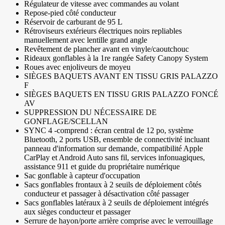
Régulateur de vitesse avec commandes au volant
Repose-pied côté conducteur
Réservoir de carburant de 95 L
Rétroviseurs extérieurs électriques noirs repliables
manuellement avec lentille grand angle
Revêtement de plancher avant en vinyle/caoutchouc
Rideaux gonflables à la 1re rangée Safety Canopy System
Roues avec enjoliveurs de moyeu
SIÈGES BAQUETS AVANT EN TISSU GRIS PALAZZO
F
SIÈGES BAQUETS EN TISSU GRIS PALAZZO FONCÉ
AV
SUPPRESSION DU NÉCESSAIRE DE
GONFLAGE/SCELLAN
SYNC 4 -comprend : écran central de 12 po, système
Bluetooth, 2 ports USB, ensemble de connectivité incluant
panneau d'information sur demande, compatibilité Apple
CarPlay et Android Auto sans fil, services infonuagiques,
assistance 911 et guide du propriétaire numérique
Sac gonflable à capteur d'occupation
Sacs gonflables frontaux à 2 seuils de déploiement côtés
conducteur et passager à désactivation côté passager
Sacs gonflables latéraux à 2 seuils de déploiement intégrés
aux sièges conducteur et passager
Serrure de hayon/porte arrière comprise avec le verrouillage