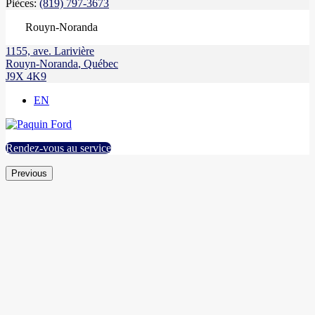
Pièces:
(819) 797-3673
Rouyn-Noranda
1155, ave. Larivière
Rouyn-Noranda
,
Québec
J9X 4K9
EN
Rendez-vous au service
Previous