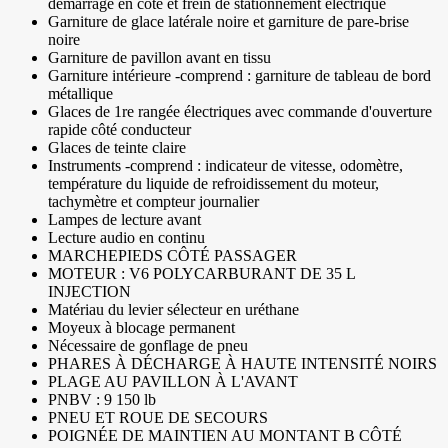
démarrage en côte et frein de stationnement électrique
Garniture de glace latérale noire et garniture de pare-brise
noire
Garniture de pavillon avant en tissu
Garniture intérieure -comprend : garniture de tableau de bord
métallique
Glaces de 1re rangée électriques avec commande d'ouverture
rapide côté conducteur
Glaces de teinte claire
Instruments -comprend : indicateur de vitesse, odomètre,
température du liquide de refroidissement du moteur,
tachymètre et compteur journalier
Lampes de lecture avant
Lecture audio en continu
MARCHEPIEDS CÔTÉ PASSAGER
MOTEUR : V6 POLYCARBURANT DE 35 L
INJECTION
Matériau du levier sélecteur en uréthane
Moyeux à blocage permanent
Nécessaire de gonflage de pneu
PHARES À DÉCHARGE À HAUTE INTENSITÉ NOIRS
PLAGE AU PAVILLON À L'AVANT
PNBV : 9 150 lb
PNEU ET ROUE DE SECOURS
POIGNÉE DE MAINTIEN AU MONTANT B CÔTÉ