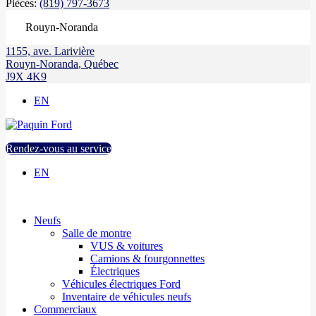
Pièces:
(819) 797-3673
Rouyn-Noranda
1155, ave. Larivière
Rouyn-Noranda
,
Québec
J9X 4K9
EN
Rendez-vous au service
EN
Neufs
Salle de montre
VUS & voitures
Camions & fourgonnettes
Électriques
Véhicules électriques Ford
Inventaire de véhicules neufs
Commerciaux