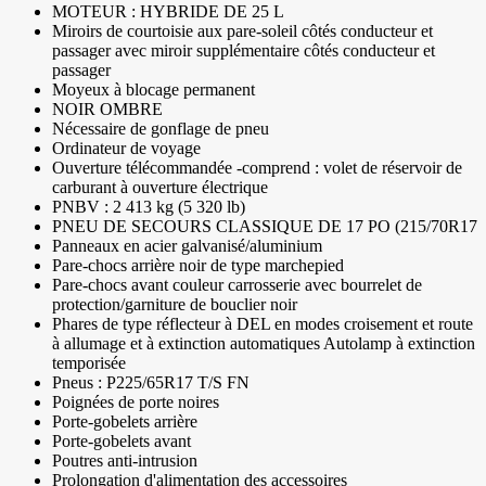
MOTEUR : HYBRIDE DE 25 L
Miroirs de courtoisie aux pare-soleil côtés conducteur et
passager avec miroir supplémentaire côtés conducteur et
passager
Moyeux à blocage permanent
NOIR OMBRE
Nécessaire de gonflage de pneu
Ordinateur de voyage
Ouverture télécommandée -comprend : volet de réservoir de
carburant à ouverture électrique
PNBV : 2 413 kg (5 320 lb)
PNEU DE SECOURS CLASSIQUE DE 17 PO (215/70R17
Panneaux en acier galvanisé/aluminium
Pare-chocs arrière noir de type marchepied
Pare-chocs avant couleur carrosserie avec bourrelet de
protection/garniture de bouclier noir
Phares de type réflecteur à DEL en modes croisement et route
à allumage et à extinction automatiques Autolamp à extinction
temporisée
Pneus : P225/65R17 T/S FN
Poignées de porte noires
Porte-gobelets arrière
Porte-gobelets avant
Poutres anti-intrusion
Prolongation d'alimentation des accessoires