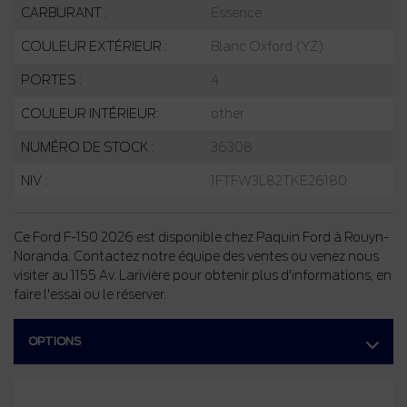
CARBURANT :
Essence
COULEUR EXTÉRIEUR :
Blanc Oxford (YZ)
PORTES :
4
COULEUR INTÉRIEUR:
other
NUMÉRO DE STOCK :
36308
NIV :
1FTFW3L82TKE26180
Ce Ford F-150 2026 est disponible chez Paquin Ford à Rouyn-
Noranda. Contactez notre équipe des ventes ou venez nous
visiter au 1155 Av. Larivière pour obtenir plus d'informations, en
faire l'essai ou le réserver.
OPTIONS