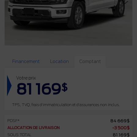
Financement
Location
Comptant
Votre prix
81 169
$
TPS, TVQ, frais d'immatriculation et d'assurances non inclus.
PDSF*
84 669
$
ALLOCATION DE LIVRAISON
-
3 500
$
SOUS TOTAL
81 169
$