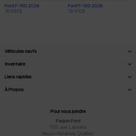
W
Ford F-150 2026
Ford F-150 2026
F
78 885
$
78 970
$
7
Véhicules neufs
Inventaire
Liens rapides
À Propos
Pour nous joindre
Paquin Ford
1155, ave. Larivière
Rouyn-Noranda
,
Québec