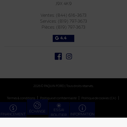
J9X 4K9
Ventes:
(844) 616-3673
Services:
(819) 797-3673
Pièces:
(819) 797-3673
4.4
2026 © PAQUIN FORD
| Tous droits réservés.
|
|
|
Termes & conditions
Politique et confidentialité
Politique de cookies (CA)
Paramétrer les cookies
ESSAI
FINANCEMENT
ÉCHANGE
INFORMATION
ROUTIER
DÉVELOPPÉ PAR