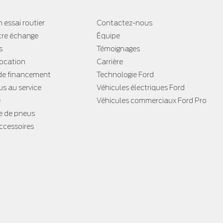
 essai routier
Contactez-nous
tre échange
Équipe
s
Témoignages
location
Carrière
e financement
Technologie Ford
s au service
Véhicules électriques Ford
e
Véhicules commerciaux Ford Pro
 de pneus
accessoires