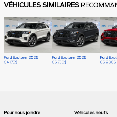
VÉHICULES SIMILAIRES
RECOMMA
Ford Explorer 2026
Ford Explorer 2026
Ford Exp
64 175
$
65 730
$
65 980
$
Pour nous joindre
Véhicules neufs