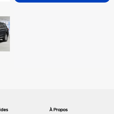
ides
À Propos