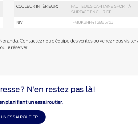
COULEUR INTÉRIEUR:
FAUTEUILS CAPITAINE SPORT À
SURFACE EN CUIR DE
NIV :
1FMUK8HH4TGB85763
Noranda. Contactez notre équipe des ventes ou venez nous visiter
ou le réserver.
resse? N’en restez pas là!
n planifiant un essai routier.
 UN ESSAI ROUTIER