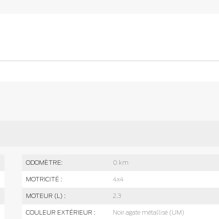
ODOMÈTRE:
0 km
MOTRICITÉ :
4x4
MOTEUR (L) :
2.3
COULEUR EXTÉRIEUR :
Noir agate métallisé (UM)