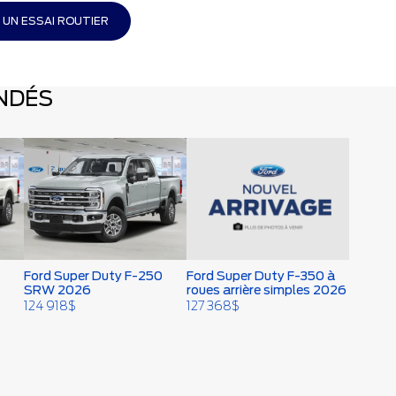
 UN ESSAI ROUTIER
NDÉS
Ford Super Duty F-350 à
Ford Super Duty F-250
roues arrière simples 2026
SRW 2026
127 368
$
124 918
$