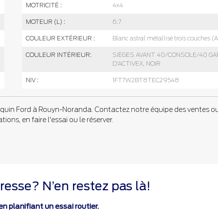
MOTRICITÉ :
4x4
MOTEUR (L) :
6.7
COULEUR EXTÉRIEUR :
Blanc astral métallisé trois couches (
COULEUR INTÉRIEUR:
SIÈGES AVANT 40/CONSOLE/40 GA
D'ACTIVEX, NOIR
NIV :
1FT7W2BT8TEC29548
in Ford à Rouyn-Noranda. Contactez notre équipe des ventes o
ions, en faire l'essai ou le réserver.
resse? N’en restez pas là!
n planifiant un essai routier.