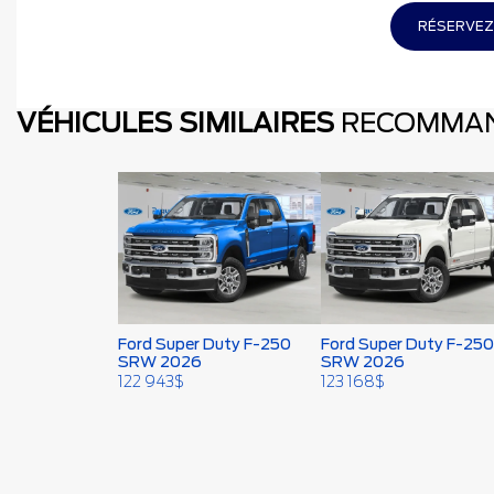
RÉSERVEZ
VÉHICULES SIMILAIRES
RECOMMA
Ford Super Duty F-250
Ford Super Duty F-250
SRW 2026
SRW 2026
122 943
$
123 168
$