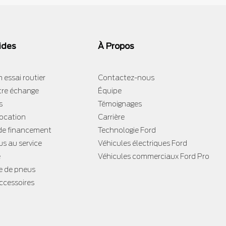
ides
À Propos
 essai routier
Contactez-nous
tre échange
Équipe
s
Témoignages
location
Carrière
e financement
Technologie Ford
s au service
Véhicules électriques Ford
e
Véhicules commerciaux Ford Pro
 de pneus
accessoires