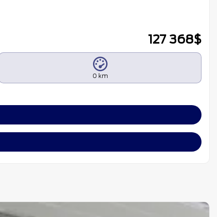
127 368
$
0 km