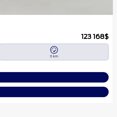
123 168
$
0 km