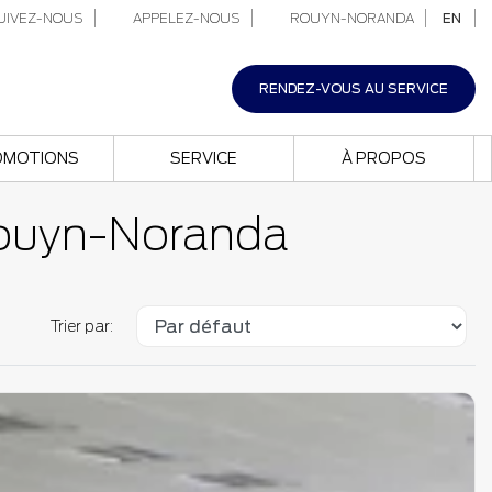
IVEZ-NOUS
APPELEZ-NOUS
ROUYN-NORANDA
EN
RENDEZ-VOUS AU SERVICE
OMOTIONS
SERVICE
À PROPOS
 Rouyn-Noranda
Trier par: