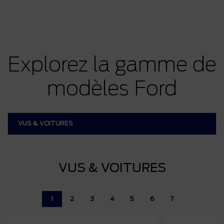
Explorez la gamme de
modèles Ford
VUS & VOITURES
VUS & VOITURES
1
2
3
4
5
6
7