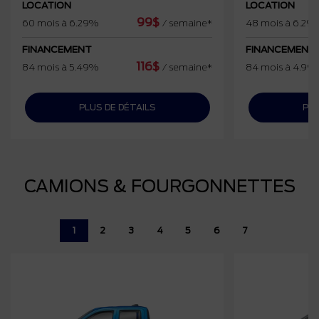
LOCATION
LOCATION
99
$
60 mois à 6.29%
/
semaine*
48 mois à 6.29
FINANCEMENT
FINANCEMENT
116
$
84 mois à 5.49%
/
semaine*
84 mois à 4.99
PLUS DE DÉTAILS
PLU
CAMIONS & FOURGONNETTES
1
2
3
4
5
6
7