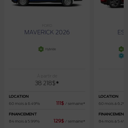
FORD
MAVERICK 2026
ESC
Hybride
H
H
À partir de
38 218
$
*
4
LOCATION
LOCATION
111
$
60 mois à 6.49%
/
semaine*
60 mois à 6.29
FINANCEMENT
FINANCEMENT
129
$
84 mois à 5.99%
/
semaine*
84 mois à 5.49