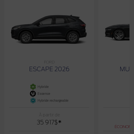
FORD
ESCAPE 2026
MUS
Hybride
Essence
Hybride rechargeable
À partir de
4
35 917
$
*
ÉCONOMI